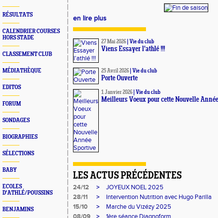
RÉSULTATS
en lire plus
CALENDRIER COURSES
HORS STADE
27 Mai 2026
|
Vie du club
Viens Essayer l'athlé !!!
CLASSEMENT CLUB
MÉDIATHÈQUE
25 Avril 2026
|
Vie du club
Porte Ouverte
EDITOS
1 Janvier 2026
|
Vie du club
Meilleurs Voeux pour cette Nouvelle Année
FORUM
SONDAGES
BIOGRAPHIES
SÉLECTIONS
BABY
LES ACTUS PRÉCÉDENTES
ECOLES
24/12
>
JOYEUX NOEL 2025
D'ATHLÉ/POUSSINS
28/11
>
Intervention Nutrition avec Hugo Parilla
15/10
>
Marche du Vizézy 2025
BENJAMINS
08/09
>
1ère séance Diagnoform