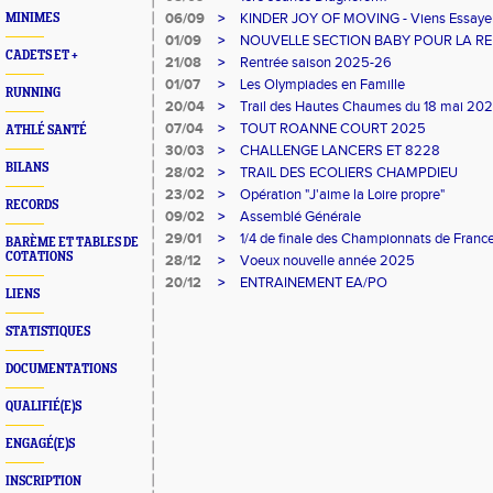
06/09
>
KINDER JOY OF MOVING - Viens Essayer l'
MINIMES
01/09
>
NOUVELLE SECTION BABY POUR LA R
CADETS ET +
21/08
>
Rentrée saison 2025-26
01/07
>
Les Olympiades en Famille
RUNNING
20/04
>
Trail des Hautes Chaumes du 18 mai 20
07/04
>
TOUT ROANNE COURT 2025
ATHLÉ SANTÉ
30/03
>
CHALLENGE LANCERS ET 8228
BILANS
28/02
>
TRAIL DES ECOLIERS CHAMPDIEU
23/02
>
Opération "J'aime la Loire propre"
RECORDS
09/02
>
Assemblé Générale
29/01
>
1/4 de finale des Championnats de Franc
BARÈME ET TABLES DE
COTATIONS
28/12
>
Voeux nouvelle année 2025
20/12
>
ENTRAINEMENT EA/PO
LIENS
STATISTIQUES
DOCUMENTATIONS
QUALIFIÉ(E)S
ENGAGÉ(E)S
INSCRIPTION