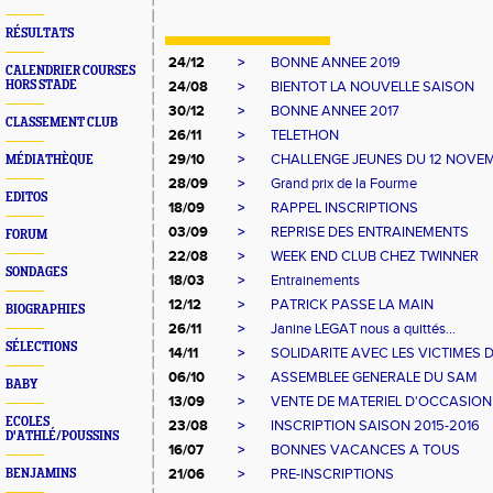
RÉSULTATS
24/12
>
BONNE ANNEE 2019
CALENDRIER COURSES
HORS STADE
24/08
>
BIENTOT LA NOUVELLE SAISON
30/12
>
BONNE ANNEE 2017
CLASSEMENT CLUB
26/11
>
TELETHON
29/10
>
CHALLENGE JEUNES DU 12 NOVE
MÉDIATHÈQUE
28/09
>
Grand prix de la Fourme
EDITOS
18/09
>
RAPPEL INSCRIPTIONS
03/09
>
REPRISE DES ENTRAINEMENTS
FORUM
22/08
>
WEEK END CLUB CHEZ TWINNER
SONDAGES
18/03
>
Entrainements
12/12
>
PATRICK PASSE LA MAIN
BIOGRAPHIES
26/11
>
Janine LEGAT nous a quittés...
SÉLECTIONS
14/11
>
SOLIDARITE AVEC LES VICTIMES D
06/10
>
ASSEMBLEE GENERALE DU SAM
BABY
13/09
>
VENTE DE MATERIEL D'OCCASION
ECOLES
23/08
>
INSCRIPTION SAISON 2015-2016
D'ATHLÉ/POUSSINS
16/07
>
BONNES VACANCES A TOUS
21/06
>
PRE-INSCRIPTIONS
BENJAMINS