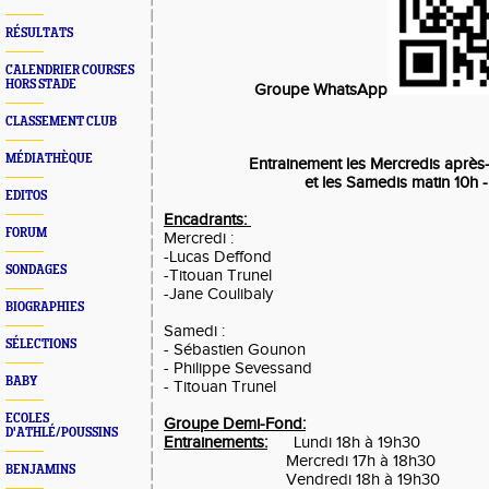
RÉSULTATS
CALENDRIER COURSES
HORS STADE
Groupe WhatsApp
CLASSEMENT CLUB
MÉDIATHÈQUE
Entrainement les Mercredis après-
et les Samedis matin 10h -
EDITOS
Encadrants:
FORUM
Mercredi :
-Lucas Deffond
SONDAGES
-Titouan Trunel
-Jane Coulibaly
BIOGRAPHIES
Samedi :
SÉLECTIONS
- Sébastien Gounon
- Philippe Sevessand
BABY
- Titouan Trunel
ECOLES
Groupe Demi-Fond:
D'ATHLÉ/POUSSINS
Entrainements:
Lundi 18h à 19h30
Mercredi 17h à 18h30
BENJAMINS
Vendredi 18h à 19h30