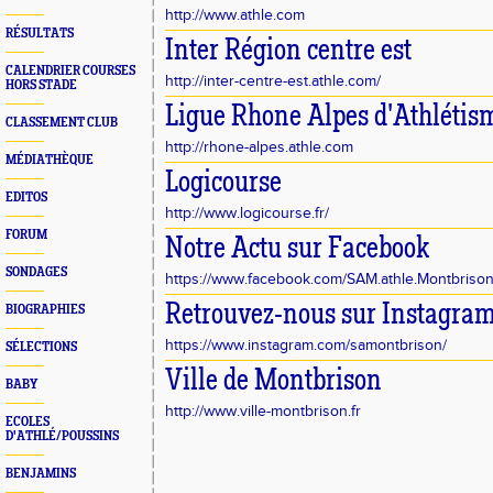
http://www.athle.com
RÉSULTATS
Inter Région centre est
CALENDRIER COURSES
http://inter-centre-est.athle.com/
HORS STADE
Ligue Rhone Alpes d'Athlétis
CLASSEMENT CLUB
http://rhone-alpes.athle.com
MÉDIATHÈQUE
Logicourse
EDITOS
http://www.logicourse.fr/
FORUM
Notre Actu sur Facebook
SONDAGES
https://www.facebook.com/SAM.athle.Montbriso
Retrouvez-nous sur Instagra
BIOGRAPHIES
https://www.instagram.com/samontbrison/
SÉLECTIONS
Ville de Montbrison
BABY
http://www.ville-montbrison.fr
ECOLES
D'ATHLÉ/POUSSINS
BENJAMINS