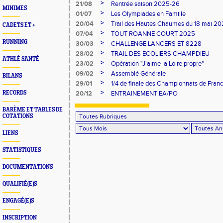
>
21/08
Rentrée saison 2025-26
MINIMES
>
01/07
Les Olympiades en Famille
>
20/04
Trail des Hautes Chaumes du 18 mai 2
CADETS ET +
>
07/04
TOUT ROANNE COURT 2025
RUNNING
>
30/03
CHALLENGE LANCERS ET 8228
>
28/02
TRAIL DES ECOLIERS CHAMPDIEU
ATHLÉ SANTÉ
>
23/02
Opération "J'aime la Loire propre"
>
09/02
Assemblé Générale
BILANS
>
29/01
1/4 de finale des Championnats de Fran
>
RECORDS
20/12
ENTRAINEMENT EA/PO
BARÈME ET TABLES DE
COTATIONS
LIENS
STATISTIQUES
DOCUMENTATIONS
QUALIFIÉ(E)S
ENGAGÉ(E)S
INSCRIPTION