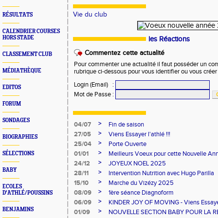
Vie du club
RÉSULTATS
CALENDRIER COURSES
HORS STADE
les Réactions
Commentez cette actualité
CLASSEMENT CLUB
Pour commenter une actualité il faut posséder un compt
MÉDIATHÈQUE
rubrique ci-dessous pour vous identifier ou vous crée
Login (Email)
:
EDITOS
Mot de Passe
:
FORUM
SONDAGES
>
04/07
Fin de saison
>
27/05
Viens Essayer l'athlé !!!
BIOGRAPHIES
>
25/04
Porte Ouverte
>
01/01
Meilleurs Voeux pour cette Nouvelle An
SÉLECTIONS
>
24/12
JOYEUX NOEL 2025
BABY
>
28/11
Intervention Nutrition avec Hugo Parilla
>
15/10
Marche du Vizézy 2025
ECOLES
>
08/09
1ère séance Diagnoform
D'ATHLÉ/POUSSINS
>
06/09
KINDER JOY OF MOVING - Viens Essayer l
BENJAMINS
>
01/09
NOUVELLE SECTION BABY POUR LA R