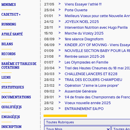
>
27/05
Viens Essayer l'athlé !!!
MINIMES
>
25/04
Porte Ouverte
CADETS ET +
>
01/01
Meilleurs Voeux pour cette Nouvelle An
>
24/12
JOYEUX NOEL 2025
RUNNING
>
28/11
Intervention Nutrition avec Hugo Parilla
>
15/10
Marche du Vizézy 2025
ATHLÉ SANTÉ
>
08/09
1ère séance Diagnoform
>
BILANS
06/09
KINDER JOY OF MOVING - Viens Essayer l
>
01/09
NOUVELLE SECTION BABY POUR LA R
RECORDS
>
21/08
Rentrée saison 2025-26
>
01/07
Les Olympiades en Famille
BARÈME ET TABLES DE
>
COTATIONS
20/04
Trail des Hautes Chaumes du 18 mai 2
>
30/03
CHALLENGE LANCERS ET 8228
LIENS
>
28/02
TRAIL DES ECOLIERS CHAMPDIEU
>
23/02
Opération "J'aime la Loire propre"
STATISTIQUES
>
09/02
Assemblé Générale
>
29/01
1/4 de finale des Championnats de Fran
DOCUMENTATIONS
>
28/12
Voeux nouvelle année 2025
QUALIFIÉ(E)S
>
20/12
ENTRAINEMENT EA/PO
ENGAGÉ(E)S
INSCRIPTION