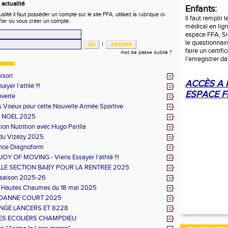
actualité
Enfants:
ité il faut posséder un compte sur le site FFA, utilisez la rubrique ci-
Il faut remplir 
fier ou vous créer un compte.
médical en lig
espace FFA, Si i
le questionnaire
|
faire un certifi
mot de passe oublié ?
l'enregistrer d
aison
ACCÈS A
ayer l'athlé !!!
ESPACE F
verte
s Voeux pour cette Nouvelle Année Sportive
 NOEL 2025
tion Nutrition avec Hugo Parilla
du Vizézy 2025
ance Diagnoform
OY OF MOVING - Viens Essayer l'athlé !!!
LE SECTION BABY POUR LA RENTREE 2025
 saison 2025-26
es Hautes Chaumes du 18 mai 2025
OANNE COURT 2025
NGE LANCERS ET 8228
DES ECOLIERS CHAMPDIEU