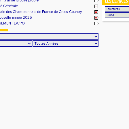
n "J'aime la Loire propre"
LES ESPACES
é Générale
inale des Championnats de France de Cross-Country
ouvelle année 2025
NEMENT EA/PO