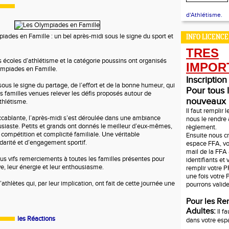
d'Athlétisme.
iades en Famille : un bel après-midi sous le signe du sport et
INFO LICENCE
T
RES
s écoles d’athlétisme et la catégorie poussins ont organisés
IMPOR
ympiades en Famille.
Inscription
us le signe du partage, de l’effort et de la bonne humeur, qui
Pour tous 
 familles venues relever les défis proposés autour de
nouveaux
thlétisme.
Il faut remplir 
cablante, l’après-midi s’est déroulée dans une ambiance
nous le rendre 
siaste. Petits et grands ont donnés le meilleur d’eux-mêmes,
règlement.
e compétition et complicité familiale. Une véritable
Ensuite nous c
darité et d’engagement sportif.
espace FFA, vo
mail de la FFA
lus vifs remerciements à toutes les familles présentes pour
identifiants et
ive, leur énergie et leur enthousiasme.
remplir votre 
une fois votre 
’athlètes qui, par leur implication, ont fait de cette journée une
pourrons valide
Pour les R
Adultes:
Il f
les Réactions
dans votre es