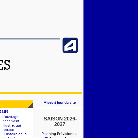
ES
Mises à jour du site
naire
L'ouvrage
SAISON 2026-
richement
2027
illustré, qui
retrace
Planning Prévisionnel
l’Histoire de la