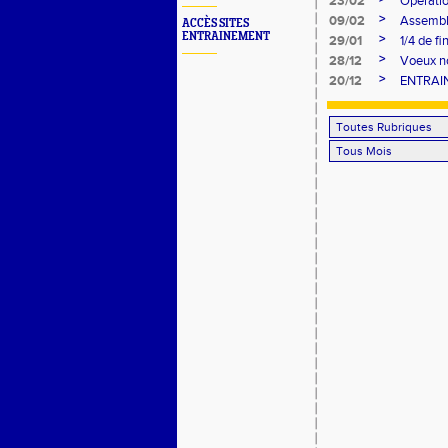
23/02
Opératio
>
09/02
Assembl
ACCÈS SITES
ENTRAINEMENT
>
29/01
1/4 de f
>
28/12
Voeux n
>
20/12
ENTRAI