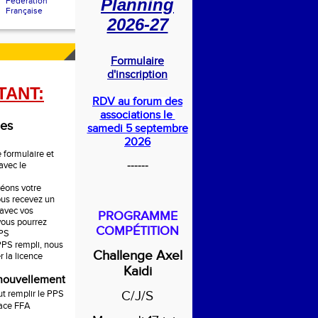
Planning
Fédération
Française
2026-27
Formulaire
d'inscription
TANT:
RDV au forum des
associations le
les
samedi 5 septembre
2026
le formulaire et
------
avec le
réons votre
us recevez un
 avec vos
PROGRAMME
 vous pourrez
COMPÉTITION
PPS
PPS rempli, nous
Challenge Axel
r la licence
Kaidi
enouvellement
aut remplir le PPS
C/J/S
pace FFA