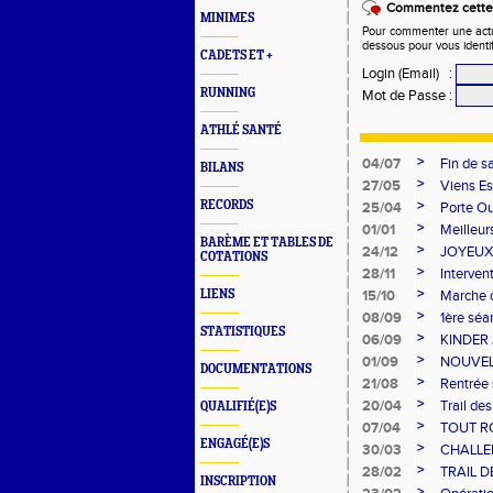
Commentez cette 
MINIMES
Pour commenter une actual
dessous pour vous identi
CADETS ET +
Login (Email)
:
RUNNING
Mot de Passe
:
ATHLÉ SANTÉ
>
04/07
Fin de s
BILANS
>
27/05
Viens Ess
>
RECORDS
25/04
Porte Ou
>
01/01
Meilleur
BARÈME ET TABLES DE
>
24/12
JOYEUX
COTATIONS
>
28/11
Interven
>
LIENS
15/10
Marche 
>
08/09
1ère sé
STATISTIQUES
>
06/09
KINDER J
>
01/09
NOUVEL
DOCUMENTATIONS
>
21/08
Rentrée
>
20/04
Trail d
QUALIFIÉ(E)S
>
07/04
TOUT R
ENGAGÉ(E)S
>
30/03
CHALLE
>
28/02
TRAIL 
INSCRIPTION
>