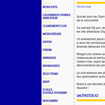
Vie du club
RÉSULTATS
CALENDRIER COURSES
Succès pour les Olymp
HORS STADE
de la convivialité
CLASSEMENT CLUB
Ce samedi 28 juin, le
les très attendues Ol
MÉDIATHÈQUE
Un événement placé so
EDITOS
a réuni de nombreuses
diverses épreuves d’a
FORUM
Malgré une chaleur ac
chaleureuse et enthou
SONDAGES
mêlant rires, esprit d
démonstration de soli
BIOGRAPHIES
Le club adresse ses p
SÉLECTIONS
leur participation act
BABY
Bravo à ces familles d
réussite !
ECOLES
D'ATHLÉ/POUSSINS
Les PHOTOS ICI
BENJAMINS