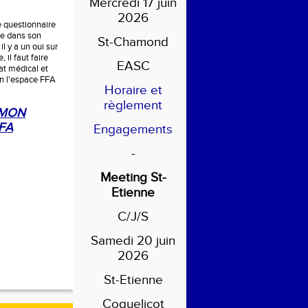
Mercredi 17 juin
2026
le questionnaire
ne dans son
St-Chamond
l y a un oui sur
, il faut faire
EASC
cat médical et
an l'espace FFA
Horaire et
règlement
 MON
FA
Engagements
-
Meeting St-
Etienne
C/J/S
Samedi 20 juin
2026
St-Etienne
Coquelicot