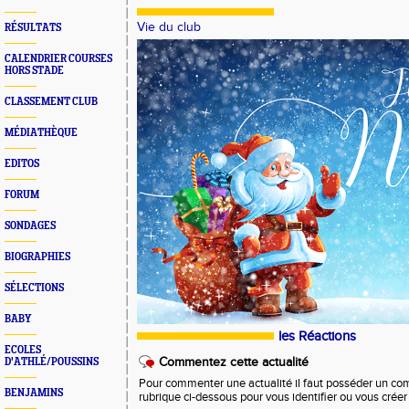
Vie du club
RÉSULTATS
CALENDRIER COURSES
HORS STADE
CLASSEMENT CLUB
MÉDIATHÈQUE
EDITOS
FORUM
SONDAGES
BIOGRAPHIES
SÉLECTIONS
BABY
les Réactions
ECOLES
Commentez cette actualité
D'ATHLÉ/POUSSINS
Pour commenter une actualité il faut posséder un compt
BENJAMINS
rubrique ci-dessous pour vous identifier ou vous crée