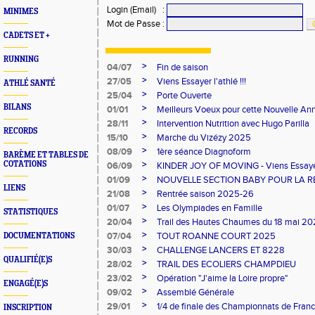
Login (Email)
:
MINIMES
Mot de Passe
:
CADETS ET +
RUNNING
>
04/07
Fin de saison
>
27/05
Viens Essayer l'athlé !!!
ATHLÉ SANTÉ
>
25/04
Porte Ouverte
BILANS
>
01/01
Meilleurs Voeux pour cette Nouvelle An
>
28/11
Intervention Nutrition avec Hugo Parilla
RECORDS
>
15/10
Marche du Vizézy 2025
>
08/09
1ère séance Diagnoform
BARÈME ET TABLES DE
>
COTATIONS
06/09
KINDER JOY OF MOVING - Viens Essayer l
>
01/09
NOUVELLE SECTION BABY POUR LA R
LIENS
>
21/08
Rentrée saison 2025-26
>
01/07
Les Olympiades en Famille
STATISTIQUES
>
20/04
Trail des Hautes Chaumes du 18 mai 2
>
07/04
TOUT ROANNE COURT 2025
DOCUMENTATIONS
>
30/03
CHALLENGE LANCERS ET 8228
QUALIFIÉ(E)S
>
28/02
TRAIL DES ECOLIERS CHAMPDIEU
>
23/02
Opération "J'aime la Loire propre"
ENGAGÉ(E)S
>
09/02
Assemblé Générale
>
29/01
1/4 de finale des Championnats de Fran
INSCRIPTION