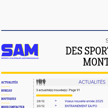
DES SPOR
MONT
ACTUALITÉS
ACTUALITÉS
3 actualité(s) trouvée(s) | Page 1/1
BUREAU
BOUTIQUES
>
28/12
Voeux nouvelle année 2025
>
20/12
ENTRAINEMENT EA/PO
NOUS CONTACTER