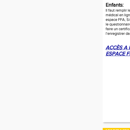
Enfants:
Il faut remplir 
médical en lig
espace FFA, Si i
le questionnaire
faire un certifi
l'enregistrer d
ACCÈS A
ESPACE F