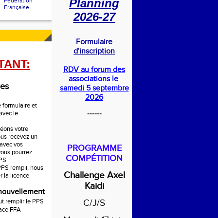
Planning
Fédération
Française
2026-27
Formulaire
d'inscription
TANT:
RDV au forum des
associations le
les
samedi 5 septembre
2026
le formulaire et
------
avec le
réons votre
us recevez un
 avec vos
PROGRAMME
 vous pourrez
COMPÉTITION
PPS
PPS rempli, nous
Challenge Axel
r la licence
Kaidi
enouvellement
aut remplir le PPS
C/J/S
pace FFA